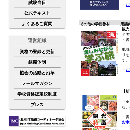
試験当日
・
お
公式テキスト
よくあるご質問
その他の学習教材
用語
観光
全国
・書
運営組織
地域
資格の登録と更新
りを
す。
組織体制
・
お
協会の活動と沿革
メールマガジン
【新
学校資格認定校制度
「全
プレス
な、
・書
お申