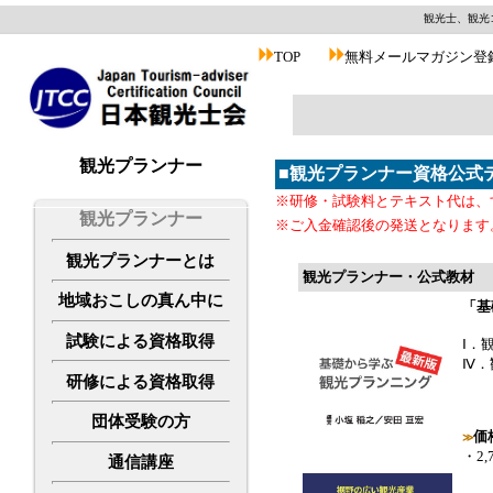
観光士、観光
TOP
無料メールマガジン登
観光プランナー
■
観光プランナー資格公式
※研修・試験料とテキスト代は、
観光プランナー
※ご入金確認後の発送となります
観光プランナーとは
観光プランナー・公式教材
地域おこしの真ん中に
「基
試験による資格取得
Ⅰ．
Ⅳ．
研修による資格取得
団体受験の方
価
≫
・2,
通信講座