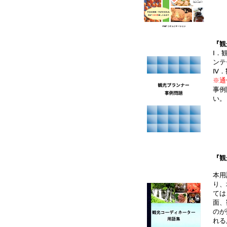
『観
Ⅰ．
ンテ
Ⅳ．
※通
事例
い。
『観
本用
り、
ては
面、
のが
れる