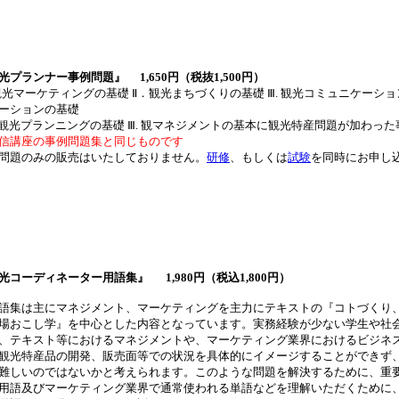
光プランナー事例問題』
1,650円（税抜1,500円）
観光マーケティングの基礎 Ⅱ．観光まちづくりの基礎 Ⅲ. 観光コミュニケーシ
ーションの基礎
観光プランニングの基礎 Ⅲ. 観マネジメントの基本に観光特産問題が加わった
信講座の事例問題集と同じものです
問題のみの
販売はいたしておりません。
研修
、もしくは
試験
を同時にお申し
光コーディネーター用語集』
1,980円（税込1,800円）
語集は主にマネジメント、マーケティングを主力にテキストの『コトづくり
場おこし学』を中心とした内容となっています。実務経験が少ない学生や社
、テキスト等におけるマネジメントや、マーケティング業界におけるビジネ
観光特産品の開発、販売面等での状況を具体的にイメージすることができず
難しいのではないかと考えられます。このような問題を解決するために、重
用語及びマーケティング業界で通常使われる単語などを理解いただくために