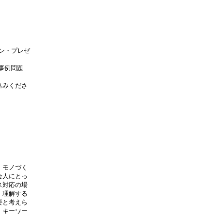
ョン・プレゼ
事例問題
込みくださ
、モノづく
会人にとっ
ス対応の場
、理解する
要と考えら
、キーワー