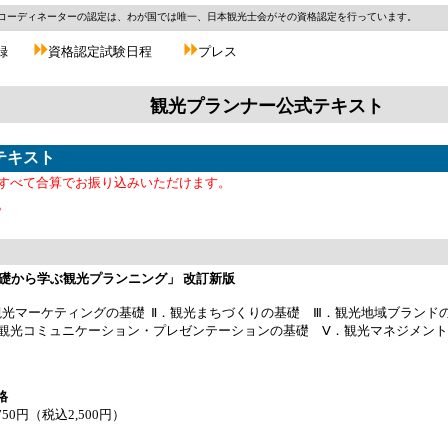
コーディネーターの認定は、わが国では唯一、日本観光士会がその資格認定を行っています。
録
資格認定試験日程
プレス
観光プランナー公式テキスト
テキスト
すべて合算でお振り込みいただけます。
。
礎から学ぶ観光プランニング」 改訂新版
観光マーケティングの基礎 Ⅱ．観光まちづくりの基礎 Ⅲ．観光地域ブランド
観光コミュニケーション・プレゼンテーションの基礎 Ⅴ．観光マネジメン
格
750円（税込2,500円）